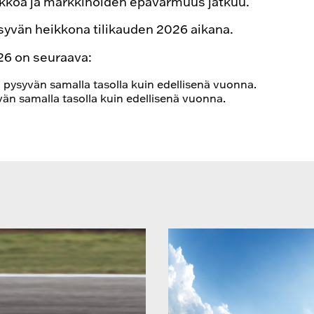
ikkoa ja markkinoiden epävarmuus jatkuu.
yvän heikkona tilikauden 2026 aikana.
26 on seuraava:
 pysyvän samalla tasolla kuin edellisenä vuonna.
än samalla tasolla kuin edellisenä vuonna.