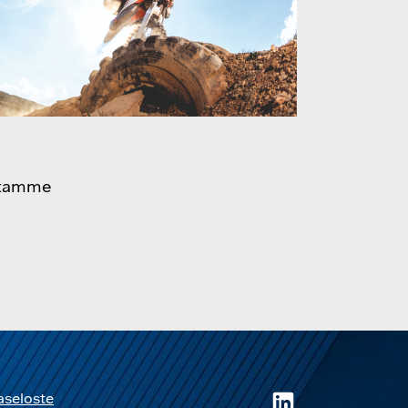
stamme
aseloste