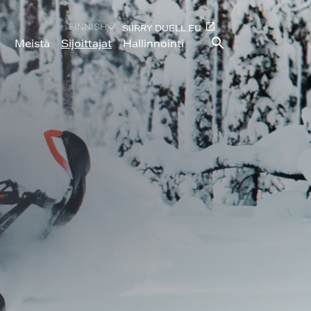
FINNISH
SIIRRY DUELL.EU
Meistä
Sijoittajat
Hallinnointi