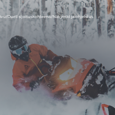
ivu
/
Duell sijoituskohteena
/
Näkymät ja ohjeistus