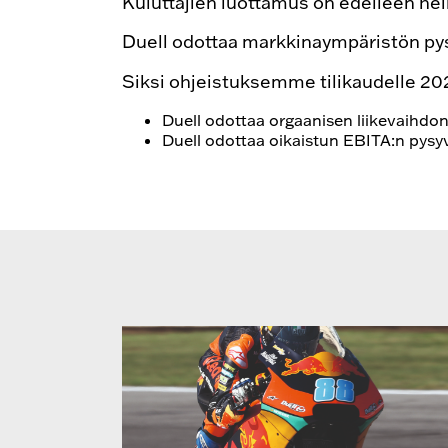
Kuluttajien luottamus on edelleen he
Duell odottaa markkinaympäristön pys
Siksi ohjeistuksemme tilikaudelle 20
Duell odottaa orgaanisen liikevaihdon
Duell odottaa oikaistun EBITA:n pysyv