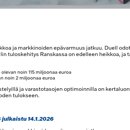
ikkoa ja markkinoiden epävarmuus jatkuu. Duell od
lin tuloskehitys Ranskassa on edelleen heikkoa, ja 
 olevan noin 115 miljoonaa euroa
an noin 2 miljoonaa euroa
stelyillä ja varastotasojen optimoinnilla on kertaluo
uoden tulokseen.
 julkaistu 14.1.2026